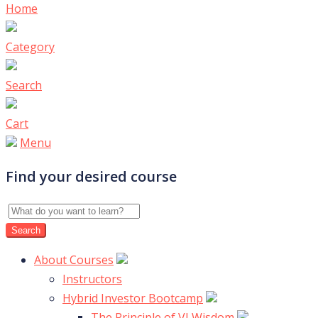
Home
Category
Search
Cart
Menu
Find your desired course
About Courses
Instructors
Hybrid Investor Bootcamp
The Principle of VI Wisdom