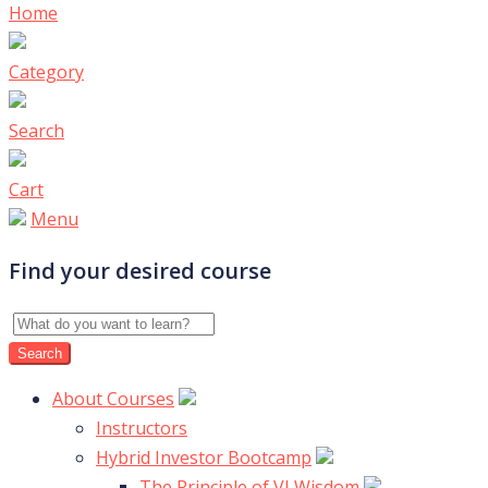
Home
Category
Search
Cart
Menu
Find your desired course
About Courses
Instructors
Hybrid Investor Bootcamp
The Principle of VI Wisdom