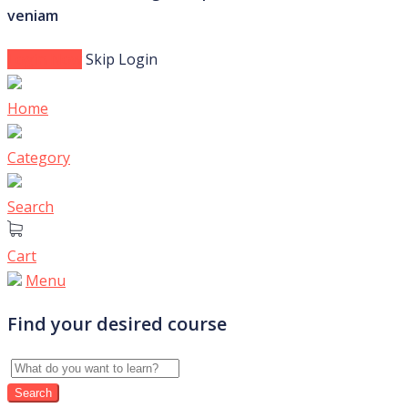
veniam
Login Now
Skip Login
Home
Category
Search
Cart
Menu
Find your desired course