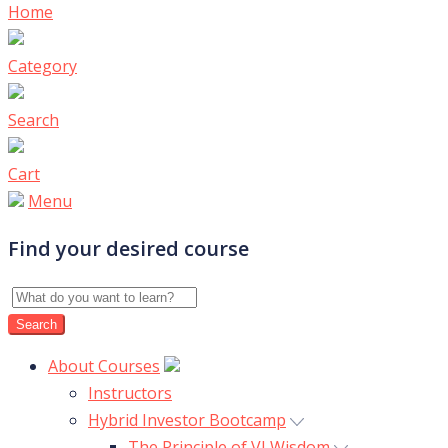
Home
Category
Search
Cart
Menu
Find your desired course
About Courses
Instructors
Hybrid Investor Bootcamp
The Principle of VI Wisdom