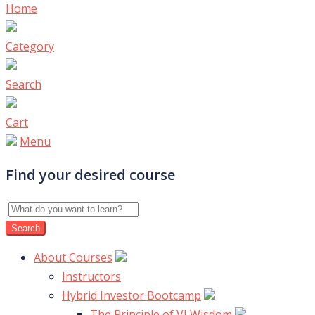
Home
Category
Search
Cart
Menu
Find your desired course
About Courses
Instructors
Hybrid Investor Bootcamp
The Principle of VI Wisdom