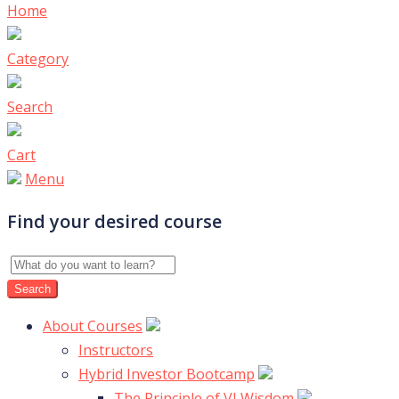
Home
Category
Search
Cart
Menu
Find your desired course
About Courses
Instructors
Hybrid Investor Bootcamp
The Principle of VI Wisdom