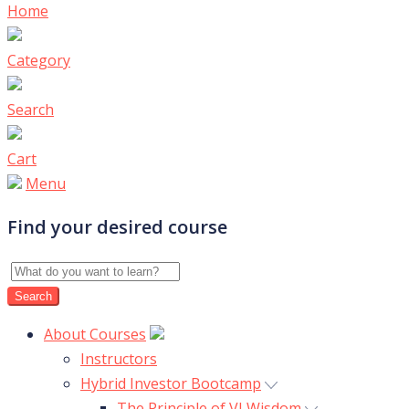
Home
Category
Search
Cart
Menu
Find your desired course
About Courses
Instructors
Hybrid Investor Bootcamp
The Principle of VI Wisdom