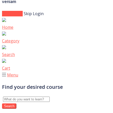
veniam
Login Now
Skip Login
Home
Category
Search
Cart
Menu
Find your desired course