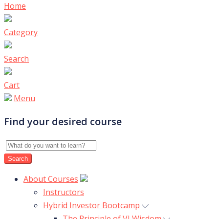
Home
Category
Search
Cart
Menu
Find your desired course
About Courses
Instructors
Hybrid Investor Bootcamp
The Principle of VI Wisdom