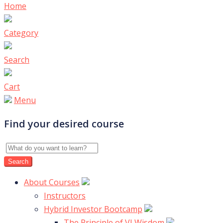
Home
Category
Search
Cart
Menu
Find your desired course
About Courses
Instructors
Hybrid Investor Bootcamp
The Principle of VI Wisdom