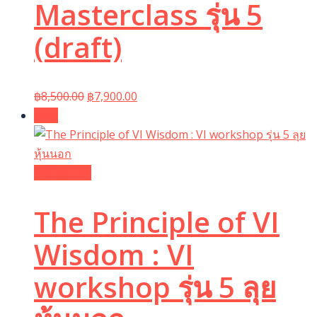
Masterclass รุ่น 5
(draft)
Original
Current
฿
8,500.00
฿
7,900.00
price
price
Sale!
was:
is:
฿8,500.00.
฿7,900.00.
Add to cart
The Principle of VI
Wisdom : VI
workshop รุ่น 5 ลุย