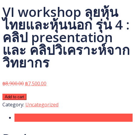
VI workshop ลุยหุ้น
ไทยและหุ้นนอก รุ่น 4 :
คลิป presentation
และ คลิปวิเคราะห์จาก
วิทยากร
Original
Current
฿
8,900.00
฿
7,500.00
price
price
VI
Add to cart
was:
is:
workshop
Category:
Uncategorized
฿8,900.00.
฿7,500.00.
ลุย
Reviews (0)
หุ้น
ไทย