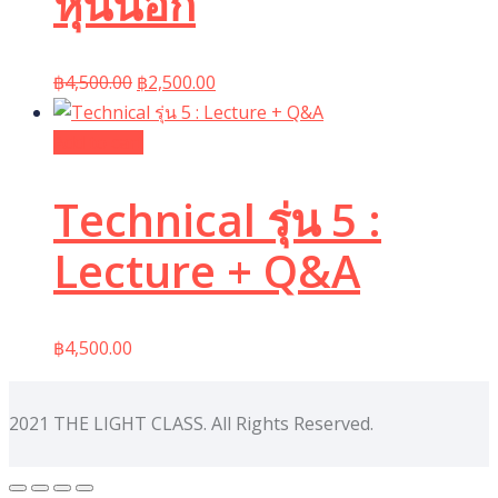
หุ้นนอก
Original
Current
฿
4,500.00
฿
2,500.00
price
price
was:
is:
Add to cart
฿4,500.00.
฿2,500.00.
Technical รุ่น 5 :
Lecture + Q&A
฿
4,500.00
2021 THE LIGHT CLASS. All Rights Reserved.