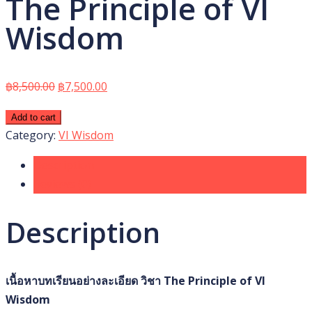
The Principle of VI
Wisdom
Original
Current
฿
8,500.00
฿
7,500.00
price
price
The
Add to cart
was:
is:
Principle
Category:
VI Wisdom
฿8,500.00.
฿7,500.00.
of
Description
VI
Reviews (0)
Wisdom
quantity
Description
เนื้อหาบทเรียนอย่างละเอียด วิชา The Principle of VI
Wisdom